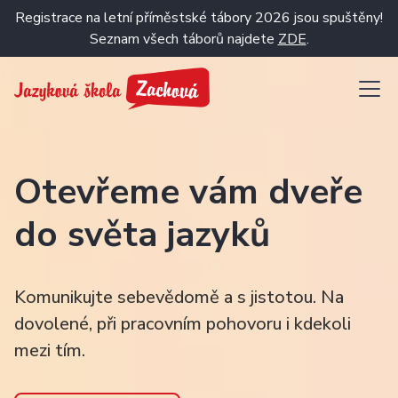
Registrace na letní příměstské tábory 2026 jsou spuštěny!
Seznam všech táborů najdete
ZDE
.
Otevřeme vám dveře
do světa jazyků
Komunikujte sebevědomě a s jistotou. Na
dovolené, při pracovním pohovoru i kdekoli
mezi tím.