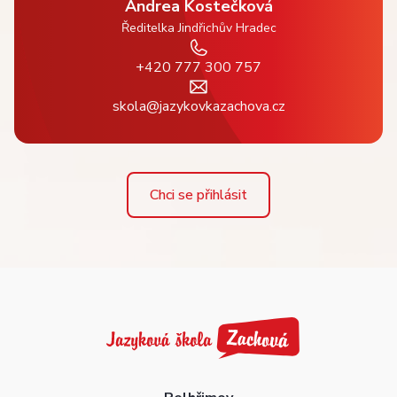
Andrea Kostečková
Ředitelka Jindřichův Hradec
+420 777 300 757
skola@jazykovkazachova.cz
Chci se přihlásit