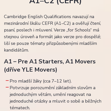
A1–C2 (CEFR)
Cambridge English Qualifications navazují na
mezinárodní škálu CEFR (A1–C2) a ověřují čtení,
psaní, poslech i mluvení. Verze „for Schools“ má
stejnou úroveň a formát jako verze pro dospělé;
liší se pouze tématy přizpůsobenými mladším
kandidátům.
A1 – Pre A1 Starters, A1 Movers
(dříve YLE Movers)
Pro mladší žáky (cca 7–12 let).
Potvrzuje porozumění základním slovům a
jednoduchým větám, umění reagovat na
jednoduché otázky a mluvit o sobě a běžných
tématech.