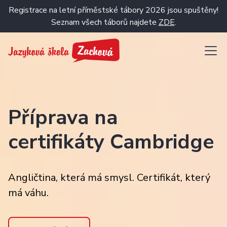
Registrace na letní příměstské tábory 2026 jsou spuštěny!
Seznam všech táborů najdete
ZDE
.
Příprava na
certifikáty Cambridge
Angličtina, která má smysl. Certifikát, který
má váhu.