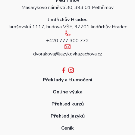
Pelhřimov
Masarykovo náměstí 30, 393 01 Pelhřimov
Jindřichův Hradec
Jarošovská 1117, budova VŠE, 37701 Jindřichův Hradec
+420 777 300 772
dvorakova@jazykovkazachova.cz
Překlady a tlumočení
Online výuka
Přehled kurzů
Přehled jazyků
Ceník