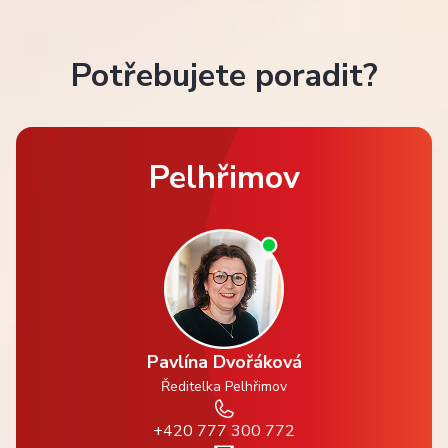
Potřebujete poradit?
Pelhřimov
Pavlína Dvořáková
Ředitelka Pelhřimov
+420 777 300 772