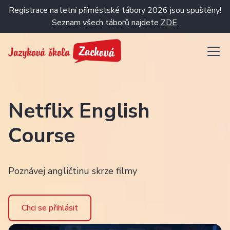
Registrace na letní příměstské tábory 2026 jsou spuštěny!
Seznam všech táborů najdete
ZDE
.
Netflix English
Course
Poznávej angličtinu skrze filmy
Chci se přihlásit