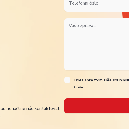
Odesláním formuláře souhlasí
s.r.o..
bu nenašli je nás kontaktovat.
.