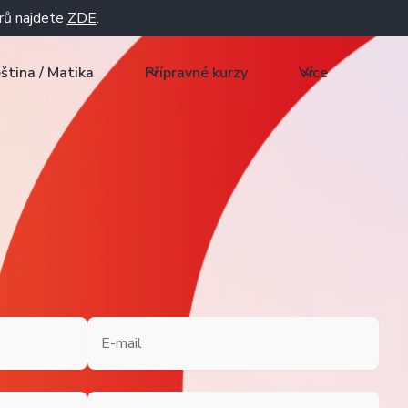
rů najdete
ZDE
.
ština / Matika
Přípravné kurzy
Více