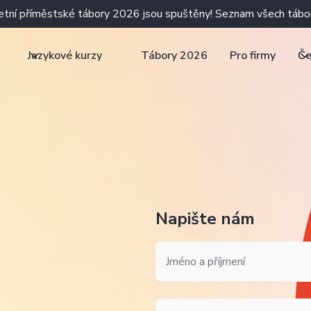
letní příměstské tábory 2026 jsou spuštěny! Seznam všech tábo
Jazykové kurzy
Tábory 2026
Pro firmy
Če
Napište nám