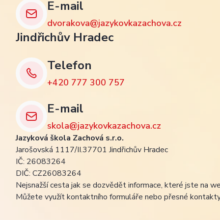
E-mail
dvorakova@jazykovkazachova.cz
Jindřichův Hradec
Telefon
+420 777 300 757
E-mail
skola@jazykovkazachova.cz
Jazyková škola Zachová s.r.o.
Jarošovská 1117/II.37701 Jindřichův Hradec
IČ: 26083264
DIČ: CZ26083264
Nejsnažší cesta jak se dozvědět informace, které jste na we
Můžete využít kontaktního formuláře nebo přesné kontakty