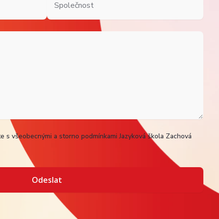
te s všeobecnými a storno podmínkami Jazyková škola Zachová