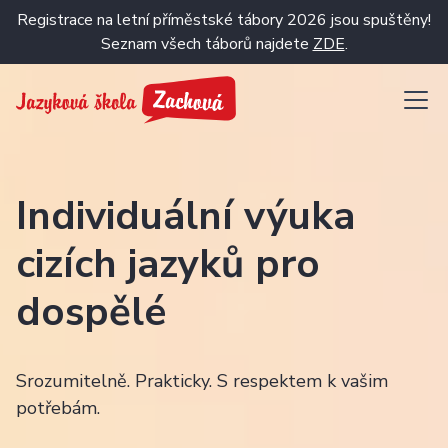
Registrace na letní příměstské tábory 2026 jsou spuštěny!
Seznam všech táborů najdete
ZDE
.
Individuální výuka
cizích jazyků pro
dospělé
Srozumitelně. Prakticky. S respektem k vašim
potřebám.