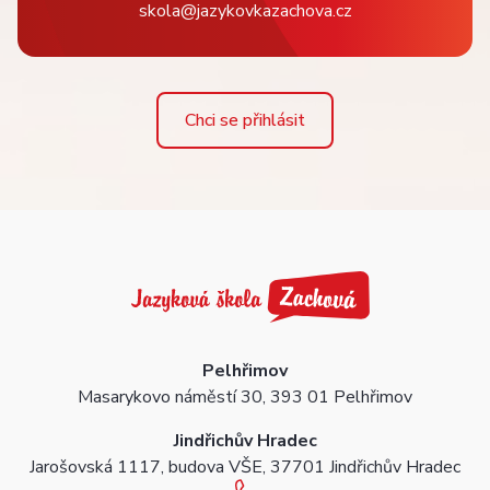
skola@jazykovkazachova.cz
Chci se přihlásit
Pelhřimov
Masarykovo náměstí 30, 393 01 Pelhřimov
Jindřichův Hradec
Jarošovská 1117, budova VŠE, 37701 Jindřichův Hradec