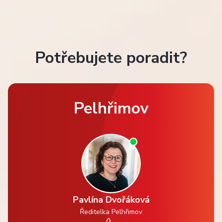
Potřebujete poradit?
Pelhřimov
Pavlína Dvořáková
Ředitelka Pelhřimov