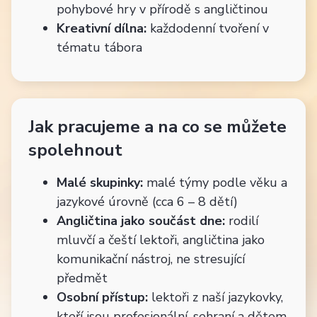
pohybové hry v přírodě s angličtinou
Kreativní dílna:
každodenní tvoření v
tématu tábora
Jak pracujeme a na co se můžete
spolehnout
Malé skupinky:
malé týmy podle věku a
jazykové úrovně (cca 6 – 8 dětí)
Angličtina jako součást dne:
rodilí
mluvčí a čeští lektoři, angličtina jako
komunikační nástroj, ne stresující
předmět
Osobní přístup:
lektoři z naší jazykovky,
kteří jsou profesionální, sehraní a dětem